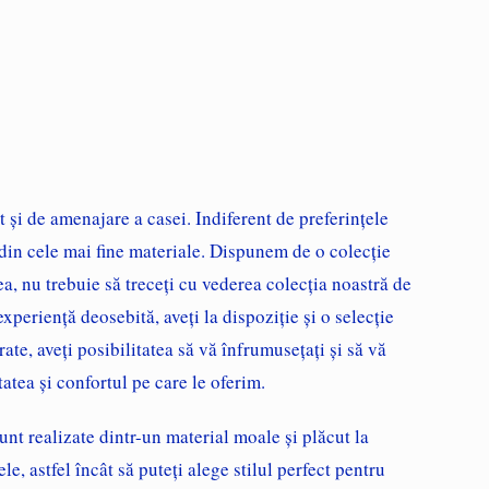
și de amenajare a casei. Indiferent de preferințele
 din cele mai fine materiale. Dispunem de o colecție
ea, nu trebuie să treceți cu vederea colecția noastră de
xperiență deosebită, aveți la dispoziție și o selecție
ate, aveți posibilitatea să vă înfrumusețați și să vă
atea și confortul pe care le oferim.
nt realizate dintr-un material moale și plăcut la
e, astfel încât să puteți alege stilul perfect pentru