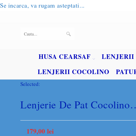
Se incarca, va rugam asteptati...
Skip
to
content
SUBMIT
Search
SEARCH
this
HUSA CEARSAF
LENJERII
website
LENJERII COCOLINO
PATU
Selected:
Lenjerie De Pat Cocolino
179,00
lei