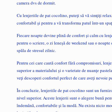
camera dvs de dormit.
Cu
lenjeriile de pat cocolino
, puteți să vă simțiți rela
confortabil și pentru a vă transforma patul într-un spa
Fiecare noapte devine plină de confort și calm cu
lenj
pentru o scriere, o zi leneșă de weekend sau o noapte 
spăla de stresul zilnic.
Pentru cei care caută confort fără compromisuri,
lenje
superior a materialului și o varietate de nuanțe pastel
veți descoperi confortul perfect de care aveți nevoie 
În concluzie,
lenjeriile de pat cocolino
sunt un furnizo
nivel superior. Aceste lenjerii sunt o alegere bună pent
îndemână, confortabile și la modă. Nu exista nicio mod