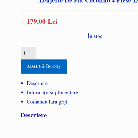
Lenjerie De Pat Cocolino 4 Piese 
179,00
Lei
În stoc
Cantitate
Lenjerie
de
ADAUGĂ ÎN COȘ
pat
Cocolino
Descriere
4
Informații suplimentare
piese
Comanda fara griji
LC179
Descriere