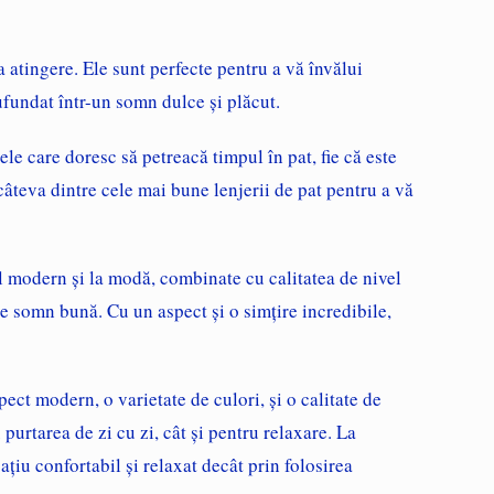
la atingere. Ele sunt perfecte pentru a vă învălui
scufundat într-un somn dulce și plăcut.
ele care doresc să petreacă timpul în pat, fie că este
âteva dintre cele mai bune lenjerii de pat pentru a vă
il modern și la modă, combinate cu calitatea de nivel
de somn bună. Cu un aspect și o simțire incredibile,
ect modern, o varietate de culori, și o calitate de
 purtarea de zi cu zi, cât și pentru relaxare. La
iu confortabil și relaxat decât prin folosirea