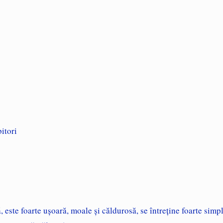
bitori
te foarte uşoară, moale şi căldurosă, se întreţine foarte simplu