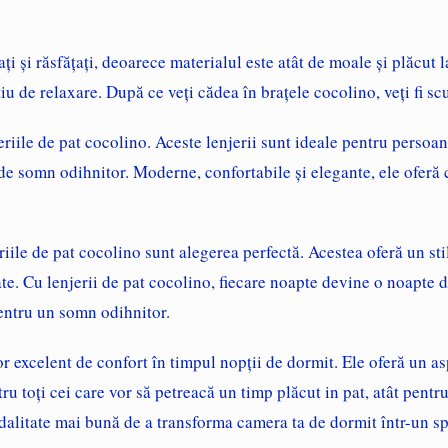
xați și răsfățați, deoarece materialul este atât de moale și plăcut 
țiu de relaxare. După ce veți cădea în brațele
cocolino
, veți fi 
eriile de pat cocolino
. Aceste lenjerii sunt ideale pentru persoan
de somn odihnitor. Moderne, confortabile și elegante, ele oferă c
riile de pat cocolino
sunt alegerea perfectă. Acestea oferă un st
ate. Cu
lenjerii de pat cocolino
, fiecare noapte devine o noapte 
pentru un somn odihnitor.
r excelent de confort în timpul nopții de dormit. Ele oferă un asp
ru toți cei care vor să petreacă un timp plăcut in pat, atât pentru
alitate mai bună de a transforma camera ta de dormit într-un spaț