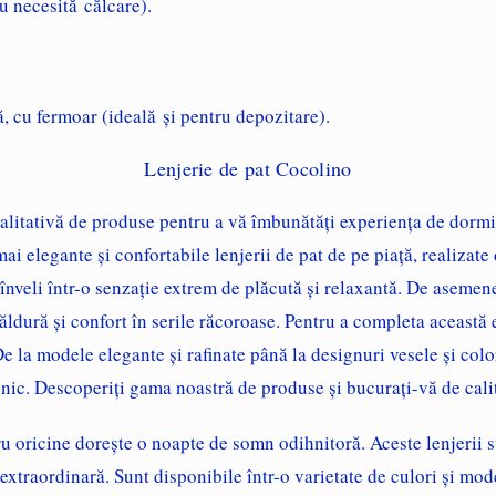
nu necesită călcare).
ă, cu fermoar (ideală și pentru depozitare).
Lenjerie de pat Cocolino
litativă de produse pentru a vă îmbunătăți experiența de dormit 
ai elegante și confortabile lenjerii de pat de pe piață, realizate
 înveli într-o senzație extrem de plăcută și relaxantă. De asemen
căldură și confort în serile răcoroase. Pentru a completa această e
De la modele elegante și rafinate până la designuri vesele și color
nic. Descoperiți gama noastră de produse și bucurați-vă de calit
u oricine dorește o noapte de somn odihnitoră. Aceste lenjerii su
extraordinară. Sunt disponibile într-o varietate de culori și model