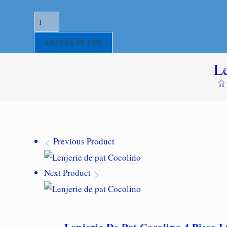
Cantitate
Lenjerie
de
ADAUGĂ ÎN COȘ
pat
L
Cocolino
4
piese
LC179
Previous Product
Next Product