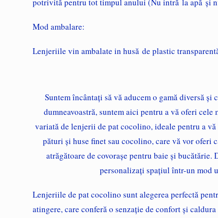
potrivită pentru tot timpul anului (Nu intră la apă și 
Mod ambalare:
Lenjeriile vin ambalate in husă de plastic transparent
Suntem încântați să vă aducem o gamă diversă și ca
dumneavoastră, suntem aici pentru a vă oferi cele m
variată de
lenjerii de pat cocolino
, ideale pentru a vă
pături
și
huse finet
sau
cocolino
, care vă vor oferi 
atrăgătoare de
covorașe
pentru
baie
și
bucătărie
. 
personalizați spațiul într-un mod u
Lenjeriile de pat cocolino
sunt alegerea perfectă pentr
atingere, care conferă o senzație de confort și caldura 