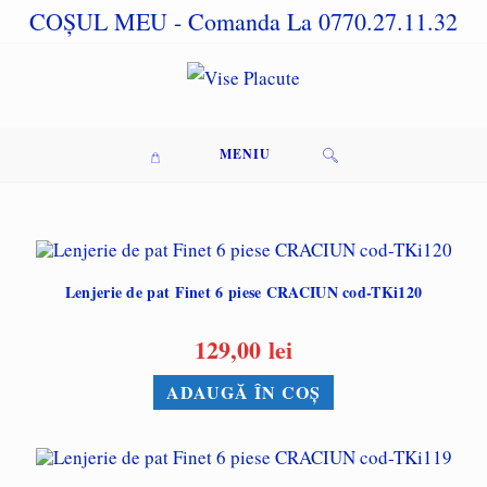
Skip
COȘUL MEU
- Comanda La 0770.27.11.32
to
content
MENIU
Lenjerie de pat Finet 6 piese CRACIUN cod-TKi120
129,00
lei
ADAUGĂ ÎN COȘ