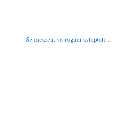
orase Bucatarie CB18
Set Covorase Bucatarie CB12
,00
lei
69,00
lei
AUGĂ ÎN COȘ
ADAUGĂ ÎN COȘ
Se incarca, va rugam asteptati...
Quick
View
View
Quick View
orase Bucatarie CB3
Set Covorase Bucatarie CB1
,00
lei
69,00
lei
AUGĂ ÎN COȘ
ADAUGĂ ÎN COȘ